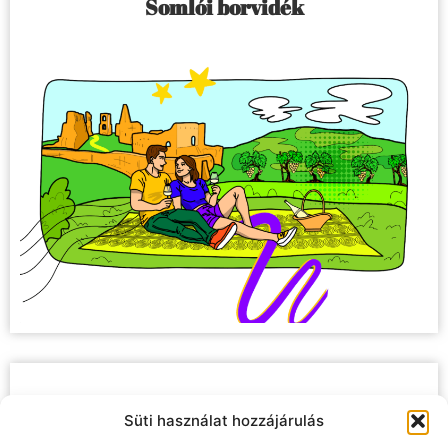
Somlói borvidék
Egri borvidék
Süti használat hozzájárulás