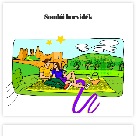
Somlói borvidék