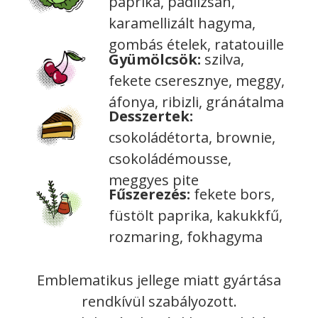
paprika, padlizsán,
karamellizált hagyma,
gombás ételek, ratatouille
Gyümölcsök:
szilva,
fekete cseresznye, meggy,
áfonya, ribizli, gránátalma
Desszertek:
csokoládétorta, brownie,
csokoládémousse,
meggyes pite
Fűszerezés:
fekete bors,
füstölt paprika, kakukkfű,
rozmaring, fokhagyma
Emblematikus jellege miatt gyártása
rendkívül szabályozott.