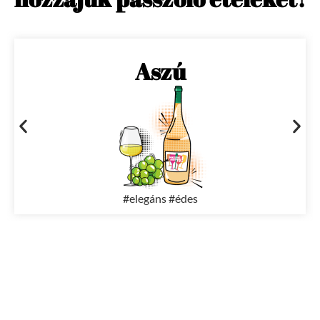
Aszú
#elegáns #édes