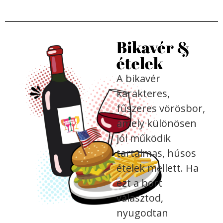
Bikavér &
ételek
A bikavér
karakteres,
fűszeres vörösbor,
amely különösen
jól működik
tartalmas, húsos
ételek mellett. Ha
ezt a bort
választod,
nyugodtan