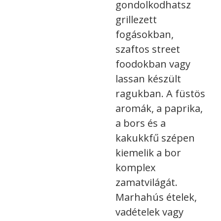
gondolkodhatsz
grillezett
fogásokban,
szaftos street
foodokban vagy
lassan készült
ragukban. A füstös
aromák, a paprika,
a bors és a
kakukkfű szépen
kiemelik a bor
komplex
zamatvilágát.
Marhahús ételek,
vadételek vagy