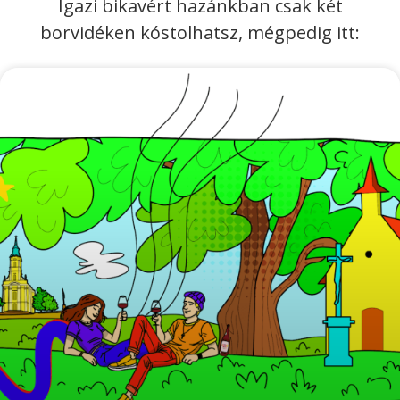
Igazi bikavért hazánkban csak két
borvidéken kóstolhatsz, mégpedig itt: