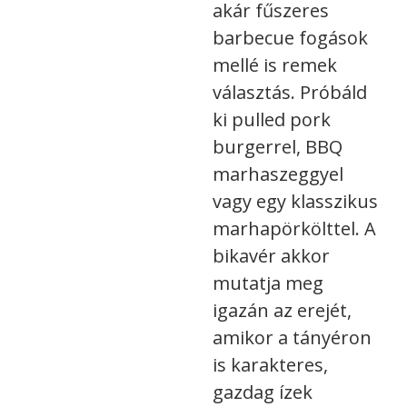
akár fűszeres
barbecue fogások
mellé is remek
választás. Próbáld
ki pulled pork
burgerrel, BBQ
marhaszeggyel
vagy egy klasszikus
marhapörkölttel. A
bikavér akkor
mutatja meg
igazán az erejét,
amikor a tányéron
is karakteres,
gazdag ízek