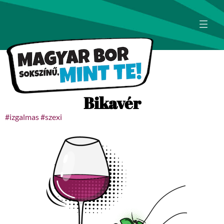
Bikavér
#izgalmas #szexi