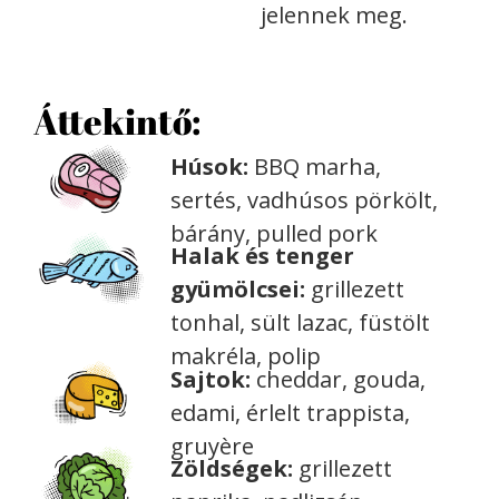
jelennek meg.
Áttekintő:
Húsok:
BBQ marha,
sertés, vadhúsos pörkölt,
bárány, pulled pork
Halak és tenger
gyümölcsei:
grillezett
tonhal, sült lazac, füstölt
makréla, polip
Sajtok:
cheddar, gouda,
edami, érlelt trappista,
gruyère
Zöldségek:
grillezett