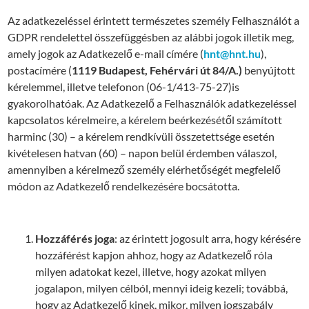
Az adatkezeléssel érintett természetes személy Felhasználót a
GDPR rendelettel összefüggésben az alábbi jogok illetik meg,
amely jogok az Adatkezelő e-mail címére (
hnt@hnt.hu
),
postacímére (
1119 Budapest, Fehérvári út 84/A.)
benyújtott
kérelemmel, illetve telefonon (06-1/413-75-27)is
gyakorolhatóak. Az Adatkezelő a Felhasználók adatkezeléssel
kapcsolatos kérelmeire, a kérelem beérkezésétől számított
harminc (30) – a kérelem rendkívüli összetettsége esetén
kivételesen hatvan (60) – napon belül érdemben válaszol,
amennyiben a kérelmező személy elérhetőségét megfelelő
módon az Adatkezelő rendelkezésére bocsá
totta.
Hozzáférés joga
: az érintett jogosult arra, hogy kérésére
hozzáférést kapjon ahhoz, hogy az Adatkezelő róla
milyen adatokat kezel, illetve, hogy azokat milyen
jogalapon, milyen célból, mennyi ideig kezeli; továbbá,
hogy az Adatkezelő kinek, mikor, milyen jogszabály