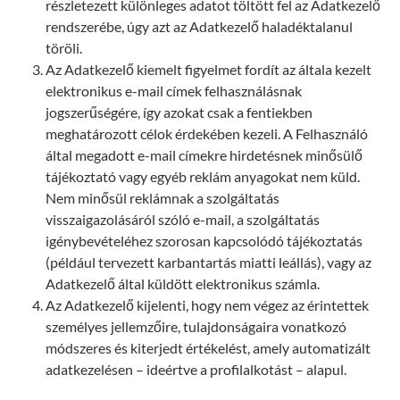
részletezett különleges adatot töltött fel az Adatkezelő
rendszerébe, úgy azt az Adatkezelő haladéktalanul
töröli.
Az Adatkezelő kiemelt figyelmet fordít az általa kezelt
elektronikus e-mail címek felhasználásnak
jogszerűségére, így azokat csak a fentiekben
meghatározott célok érdekében kezeli. A Felhasználó
által megadott e-mail címekre hirdetésnek minősülő
tájékoztató vagy egyéb reklám anyagokat nem küld.
Nem minősül reklámnak a szolgáltatás
visszaigazolásáról szóló e-mail, a szolgáltatás
igénybevételéhez szorosan kapcsolódó tájékoztatás
(például tervezett karbantartás miatti leállás), vagy az
Adatkezelő által küldött elektronikus számla.
Az Adatkezelő kijelenti, hogy nem végez az érintettek
személyes jellemzőire, tulajdonságaira vonatkozó
módszeres és kiterjedt értékelést, amely automatizált
adatkezelésen – ideértve a profilalkotást – alapul.