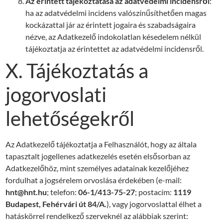
Az érintett tájékoztatása az adatvédelmi incidensről
:
ha az adatvédelmi incidens valószínűsíthetően magas
kockázattal jár az érintett jogaira és szabadságaira
nézve, az Adatkezelő indokolatlan késedelem nélkül
tájékoztatja az érintettet az adatvédelmi incidensről.
X. Tájékoztatás a
jogorvoslati
lehetőségekről
Az Adatkezelő tájékoztatja a Felhasználót, hogy az általa
tapasztalt jogellenes adatkezelés esetén elsősorban az
Adatkezelőhöz, mint személyes adatainak kezelőjéhez
fordulhat a jogsérelem orvoslása érdekében (e-mail:
hnt@hnt.hu
; telefon:
06-1/413-75-27
; postacím:
1119
Budapest, Fehérvári út 84/A.
), vagy jogorvoslattal élhet a
hatáskörrel rendelkező szerveknél az alábbiak szerint: