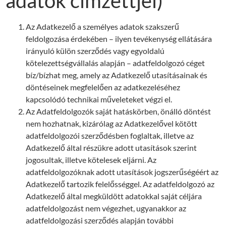
adatok címzettjei)
Az Adatkezelő a személyes adatok szakszerű
feldolgozása érdekében – ilyen tevékenység ellátására
irányuló külön szerződés vagy egyoldalú
kötelezettségvállalás alapján – adatfeldolgozó céget
bíz/bízhat meg, amely az Adatkezelő utasításainak és
döntéseinek megfelelően az adatkezeléséhez
kapcsolódó technikai műveleteket végzi el.
Az Adatfeldolgozók saját hatáskörben, önálló döntést
nem hozhatnak, kizárólag az Adatkezelővel kötött
adatfeldolgozói szerződésben foglaltak, illetve az
Adatkezelő által részükre adott utasítások szerint
jogosultak, illetve kötelesek eljárni. Az
adatfeldolgozóknak adott utasítások jogszerűségéért az
Adatkezelő tartozik felelősséggel. Az adatfeldolgozó az
Adatkezelő által megküldött adatokkal saját céljára
adatfeldolgozást nem végezhet, ugyanakkor az
adatfeldolgozási szerződés alapján további