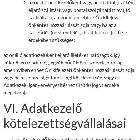
az önálló adatkezelőként vagy adatfeldolgozóként
eljáró szállítást, vagy postai szolgáltatást nyújtó
szolgáltató, amennyiben ehhez Ön kifejezett
önkéntes hozzáárulását adja, vagy ha az a
szerződés (megrendelés, kiszállítás) teljesítése
érdekében szükséges;
az önálló adatkezelőként eljáró illetékes hatóságok, így
különösen rendőrség, egyéb bűnüldöző szervek, bíróság,
amennyiben ehhez Ön kifejezett önkéntes hozzáárulását adja,
vagy ha az adatszolgáltatást jogi kötelezettség, vagy az
Adatkezelő igényérvényesítéshez fűződő jogos érdeke
megkívánja.
VI. Adatkezelő
kötelezettségvállalásai
Az Adatkezelő kötelezettséget vállal arra, hogy minden