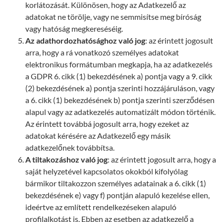
korlátozását. Különösen, hogy az Adatkezelő az
adatokat ne törölje, vagy ne semmisítse meg bíróság
vagy hatóság megkereséséig.
Az adathordozhatósághoz való jog
: az érintett jogosult
arra, hogy a rá vonatkozó személyes adatokat
elektronikus formátumban megkapja, ha az adatkezelés
a GDPR 6. cikk (1) bekezdésének a) pontja vagy a 9. cikk
(2) bekezdésének a) pontja szerinti hozzájáruláson, vagy
a 6. cikk (1) bekezdésének b) pontja szerinti szerződésen
alapul vagy az adatkezelés automatizált módon történik.
Az érintett továbbá jogosult arra, hogy ezeket az
adatokat kérésére az Adatkezelő egy másik
adatkezelőnek továbbítsa.
A tiltakozáshoz való jog
: az érintett jogosult arra, hogy a
saját helyzetével kapcsolatos okokból kifolyólag
bármikor tiltakozzon személyes adatainak a 6. cikk (1)
bekezdésének e) vagy f) pontján alapuló kezelése ellen,
ideértve az említett rendelkezéseken alapuló
profilalkotást is. Ebben az esetben az adatkezelő a