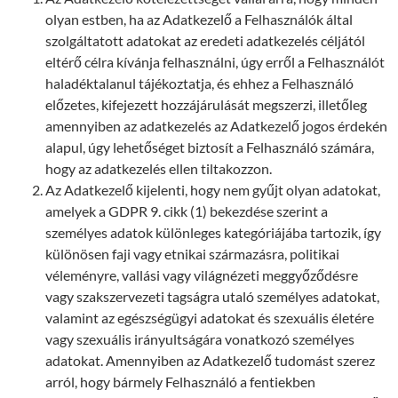
olyan estben, ha az Adatkezelő a Felhasználók által
szolgáltatott adatokat az eredeti adatkezelés céljától
eltérő célra kívánja felhasználni, úgy erről a Felhasználót
haladéktalanul tájékoztatja, és ehhez a Felhasználó
előzetes, kifejezett hozzájárulását megszerzi, illetőleg
amennyiben az adatkezelés az Adatkezelő jogos érdekén
alapul, úgy lehetőséget biztosít a Felhasználó számára,
hogy az adatkezelés ellen tiltakozzon.
Az Adatkezelő kijelenti, hogy nem gyűjt olyan adatokat,
amelyek a GDPR 9. cikk (1) bekezdése szerint a
személyes adatok különleges kategóriájába tartozik, így
különösen faji vagy etnikai származásra, politikai
véleményre, vallási vagy világnézeti meggyőződésre
vagy szakszervezeti tagságra utaló személyes adatokat,
valamint az egészségügyi adatokat és szexuális életére
vagy szexuális irányultságára vonatkozó személyes
adatokat. Amennyiben az Adatkezelő tudomást szerez
arról, hogy bármely Felhasználó a fentiekben