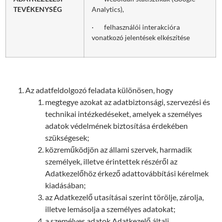
TEVÉKENYSÉG
Analytics),
· felhasználói interakcióra
vonatkozó jelentések elkészítése
Az adatfeldolgozó feladata különösen, hogy
megtegye azokat az adatbiztonsági, szervezési és
technikai intézkedéseket, amelyek a személyes
adatok védelmének biztosítása érdekében
szükségesek;
közreműködjön az állami szervek, harmadik
személyek, illetve érintettek részéről az
Adatkezelőhöz érkező adattovábbítási kérelmek
kiadásában;
az Adatkezelő utasításai szerint törölje, zárolja,
illetve lemásolja a személyes adatokat;
a személyes adatok Adatkezelő általi