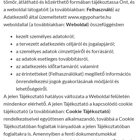
tömör, átlátható és közérthető formában tájékoztassa Önt, és
a weboldal látogatóit (a továbbiakban:
Felhasználó
) az
Adatkezelő által üzemeltetett www.egypoharte.hu
weboldallal (a továbbiakban:
Weboldal
) összefüggésben
kezelt személyes adatokról;
a tervezett adatkezelés céljáról és jogalapjáról;
a személyes adatok címzettjeiről és forrásáról;
az adatok esetleges továbbításról,
az adatkezelés időtartamáról; valamint
az érintetteket (Felhasználókat) megillető információs
önrendelkezési jogok gyakorlásának módjáról és
lehetőségeiről.
A jelen Tájékoztató hatályos változata a Weboldal felületén
mindenkor elérhető. A jelen Tájékoztató a kapcsolódó cookie
tájékoztató (a továbbiakban:
Cookie Tájékoztató
)
rendelkezéseivel együttesen alkalmazandó, továbbá a Cookie
Tájékoztatóban foglaltak irányadóak a jelen Tájékoztatóban
foglaltakra is. Amennyiben a fenti dokumentumokkal