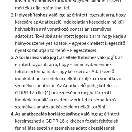
követően adminisztratív költségeken alapuló, ésszerű
mértékű díjat számíthat fel.
Helyesbítéshez való jog
: az érintett jogosult arra, hogy
kérésére az Adatkezelő indokolatlan késedelem nélkül
helyesbítse a rá vonatkozó pontatlan személyes
adatokat. Továbbá az érintett jogosult arra, hogy kérje a
hiányos személyes adatok – egyebek mellett kiegészítő
nyilatkozat útján történő – kiegészítését.
A törléshez való jog
(„az elfeledtetéshez való jog”): az
érintett jogosult arra, hogy – amennyiben ennek
feltételei fennállnak – úgy kérésére az Adatkezelő
indokolatlan késedelem nélkül törölje a rá vonatkozó
személyes adatokat. Az Adatkezelő pedig köteles a
GDPR 17. cikk (1) bekezdésében meghatározott
indokok fennállása esetén az érintettre vonatkozó
személyes adatokat késedelem nélkül törölni.
Az adatkezelés korlátozásához való jog
: az érintett
kérelmezheti a GDPR 18. cikkében foglalt feltételek
fennállása esetén a személyes adatok kezelésének