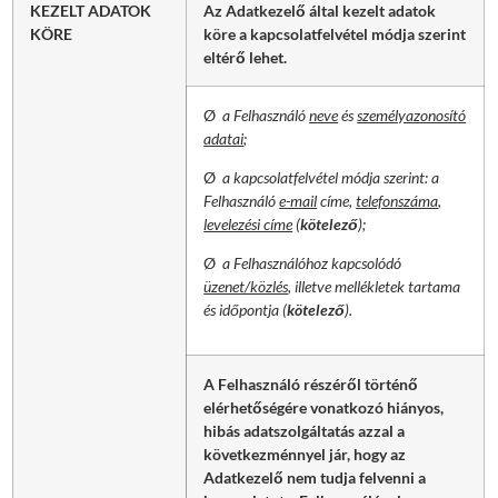
KEZELT ADATOK
Az Adatkezelő által kezelt adatok
KÖRE
köre a kapcsolatfelvétel módja szerint
eltérő lehet.
Ø
a Felhasználó
neve
és
személyazonosító
adatai
;
Ø
a kapcsolatfelvétel módja szerint: a
Felhasználó
e-mail
címe,
telefonszáma
,
levelezési címe
(
kötelező
);
Ø
a Felhasználóhoz kapcsolódó
üzenet/közlés
, illetve mellékletek tartama
és időpontja (
kötelező
).
A Felhasználó részéről történő
elérhetőségére vonatkozó hiányos,
hibás adatszolgáltatás azzal a
következménnyel jár, hogy az
Adatkezelő nem tudja felvenni a