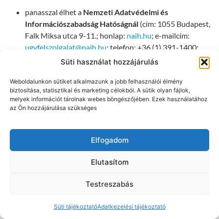
panasszal élhet a
Nemzeti Adatvédelmi és
Információszabadság Hatóságnál
(cím: 1055 Budapest,
Falk Miksa utca 9-11.; honlap:
naih.hu
; e-mailcím:
ugyfelszolgalat@naih.hu
; telefon: +36 (1) 391-1400;
vagy
Süti használat hozzájárulás
a lakóhelye vagy tartózkodási helye szerinti illetékes
Weboldalunkon sütiket alkalmazunk a jobb felhasználói élmény
bírósághoz
fordulhat, amely ügyben a bíróság soron
biztosítása, statisztikai és marketing célokból. A sütik olyan fájlok,
kívül jár el.
melyek információt tárolnak webes böngészőjében. Ezek használatához
Az Adatkezelő fenntartja magának a jogot az adatkezelési
az Ön hozzájárulása szükséges
tájékoztató megváltoztatására, illetőleg az Európai Unió vagy a
magyarországi jogszabályok változásainak megfelelő
Elfogadom
módosítására.
Kelt: Budapest, 2025. 03. 06.
Elutasítom
—
Testreszabás
Mellékletek:
Süti tájékoztató
Adatkezelési tájékoztató
1.számú melléklet –
fogalmak