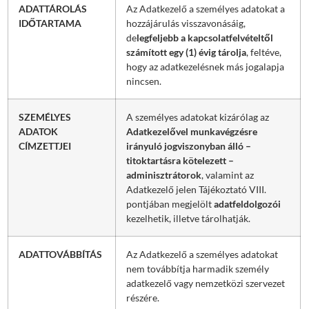
ADATTÁROLÁS
Az Adatkezelő a személyes adatokat a
IDŐTARTAMA
hozzájárulás visszavonásáig,
de
legfeljebb a kapcsolatfelvételtől
számított egy (1) évig tárolja
, feltéve,
hogy az adatkezelésnek más jogalapja
nincsen.
SZEMÉLYES
A személyes adatokat kizárólag az
ADATOK
Adatkezelővel munkavégzésre
CÍMZETTJEI
irányuló jogviszonyban álló –
titoktartásra kötelezett –
adminisztrátorok
, valamint az
Adatkezelő jelen Tájékoztató VIII.
pontjában megjelölt
adatfeldolgozói
kezelhetik, illetve tárolhatják.
ADATTOVÁBBÍTÁS
Az Adatkezelő a személyes adatokat
nem továbbítja harmadik személy
adatkezelő vagy nemzetközi szervezet
részére.