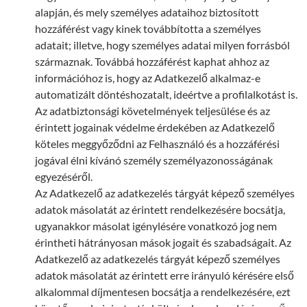
alapján, és mely személyes adataihoz biztosított
hozzáférést vagy kinek továbbította a személyes
adatait; illetve, hogy személyes adatai milyen forrásból
származnak. Továbbá hozzáférést kaphat ahhoz az
információhoz is, hogy az Adatkezelő alkalmaz-e
automatizált döntéshozatalt, ideértve a profilalkotást is.
Az adatbiztonsági követelmények teljesülése és az
érintett jogainak védelme érdekében az Adatkezelő
köteles meggyőződni az Felhasználó és a hozzáférési
jogával élni kívánó személy személyazonosságának
egyezéséről.
Az Adatkezelő az adatkezelés tárgyát képező személyes
adatok másolatát az érintett rendelkezésére bocsátja,
ugyanakkor másolat igénylésére vonatkozó jog nem
érintheti hátrányosan mások jogait és szabadságait. Az
Adatkezelő az adatkezelés tárgyát képező személyes
adatok másolatát az érintett erre irányuló kérésére első
alkalommal díjmentesen bocsátja a rendelkezésére, ezt