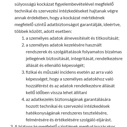
súlyosságú kockázat figyelembevételével megfelelő
technikai és szervezési intézkedéseket hajtanak végre
annak érdekében, hogy a kockázat mértékének
megfelelő szintű adatbiztonságot garantálják, ideértve,
többek között, adott esetben:
a személyes adatok álnevesítését és titkosítását;
a személyes adatok kezelésére használt
rendszerek és szolgáltatások folyamatos bizalmas
jellegének biztosítását, integritását, rendelkezésre
állását és ellenálló képességét;
fizikai és műszaki incidens esetén az arra való
képességet, hogy a személyes adatokhoz való
hozzáférést és az adatok rendelkezésre állását
kellő időben vissza lehet állítani
az adatkezelés biztonságának garantálására
hozott technikai és szervezési intézkedések
hatékonyságának rendszeres tesztelésére,
felmérésére és értékelésére szolgáló eljárást.
A biztonság megfelelő szintjének meghatározásakor