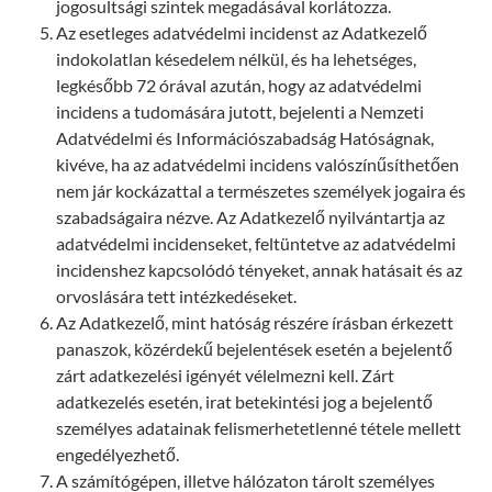
jogosultsági szintek megadásával korlátozza.
Az esetleges adatvédelmi incidenst az Adatkezelő
indokolatlan késedelem nélkül, és ha lehetséges,
legkésőbb 72 órával azután, hogy az adatvédelmi
incidens a tudomására jutott, bejelenti a Nemzeti
Adatvédelmi és Információszabadság Hatóságnak,
kivéve, ha az adatvédelmi incidens valószínűsíthetően
nem jár kockázattal a természetes személyek jogaira és
szabadságaira nézve. Az Adatkezelő nyilvántartja az
adatvédelmi incidenseket, feltüntetve az adatvédelmi
incidenshez kapcsolódó tényeket, annak hatásait és az
orvoslására tett intézkedéseket.
Az Adatkezelő, mint hatóság részére írásban érkezett
panaszok, közérdekű bejelentések esetén a bejelentő
zárt adatkezelési igényét vélelmezni kell. Zárt
adatkezelés esetén, irat betekintési jog a bejelentő
személyes adatainak felismerhetetlenné tétele mellett
engedélyezhető.
A számítógépen, illetve hálózaton tárolt személyes