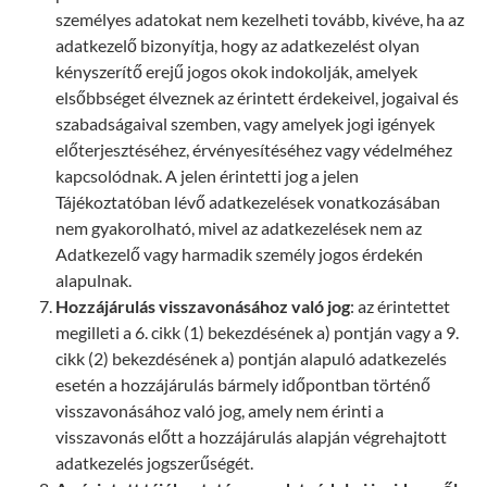
személyes adatokat nem kezelheti tovább, kivéve, ha az
adatkezelő bizonyítja, hogy az adatkezelést olyan
kényszerítő erejű jogos okok indokolják, amelyek
elsőbbséget élveznek az érintett érdekeivel, jogaival és
szabadságaival szemben, vagy amelyek jogi igények
előterjesztéséhez, érvényesítéséhez vagy védelméhez
kapcsolódnak. A jelen érintetti jog a jelen
Tájékoztatóban lévő adatkezelések vonatkozásában
nem gyakorolható, mivel az adatkezelések nem az
Adatkezelő vagy harmadik személy jogos érdekén
alapulnak.
Hozzájárulás visszavonásához való jog
: az érintettet
megilleti a 6. cikk (1) bekezdésének a) pontján vagy a 9.
cikk (2) bekezdésének a) pontján alapuló adatkezelés
esetén a hozzájárulás bármely időpontban történő
visszavonásához való jog, amely nem érinti a
visszavonás előtt a hozzájárulás alapján végrehajtott
adatkezelés jogszerűségét.