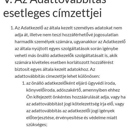
esetleges címzettjei
Az Adatkezelő az általa kezelt személyes adatokat nem
adja át, illetve nem teszi hozzáférhetővé jogosulatlan
harmadik személyek számára, ugyanakkor az Adatkezelő
az általa nyújtott egyes szolgáltatások során igénybe
veheti más önálló adatkezelők szolgáltatásait is, akik
számára kivételes esetben korlátozott hozzáférést
biztosít egyes általa kezelt adatokhoz. Az
adattovábbítás címezettje lehet különösen:
az önálló adatkezelőként eljáró ügyvédi iroda,
könyvelőiroda, adószakértő, amennyiben ehhez
Ön kifejezett önkéntes hozzáárulását adja, vagy ha
az adattovábbítást jogi kötelezettség írja elő, vagy
az adattovábbítás az adatkezelői jogi igények
előterjesztése, érvényesítése és védelme miatt
szükséges;