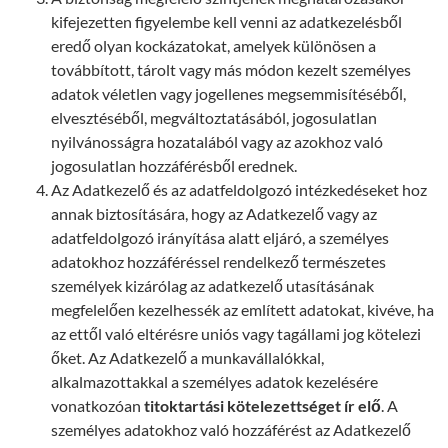
kifejezetten figyelembe kell venni az adatkezelésből
eredő olyan kockázatokat, amelyek különösen a
továbbított, tárolt vagy más módon kezelt személyes
adatok véletlen vagy jogellenes megsemmisítéséből,
elvesztéséből, megváltoztatásából, jogosulatlan
nyilvánosságra hozatalából vagy az azokhoz való
jogosulatlan hozzáférésből erednek.
Az Adatkezelő és az adatfeldolgozó intézkedéseket hoz
annak biztosítására, hogy az Adatkezelő vagy az
adatfeldolgozó irányítása alatt eljáró, a személyes
adatokhoz hozzáféréssel rendelkező természetes
személyek kizárólag az adatkezelő utasításának
megfelelően kezelhessék az említett adatokat, kivéve, ha
az ettől való eltérésre uniós vagy tagállami jog kötelezi
őket. Az Adatkezelő a munkavállalókkal,
alkalmazottakkal a személyes adatok kezelésére
vonatkozóan
titoktartási kötelezettséget ír elő
. A
személyes adatokhoz való hozzáférést az Adatkezelő