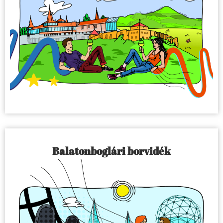
Balatonboglári borvidék