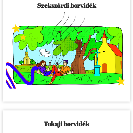
Szekszárdi borvidék
Tokaji borvidék