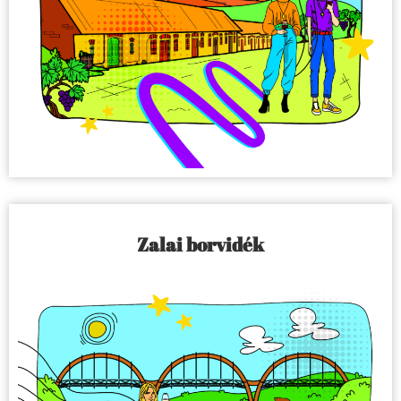
Zalai borvidék