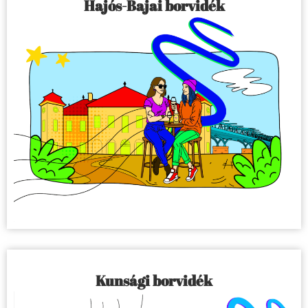
Hajós-Bajai borvidék
Kunsági borvidék