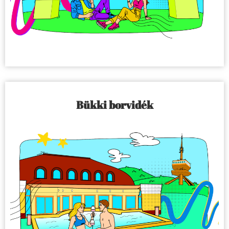
Bükki borvidék