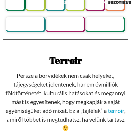
Szexi
Egyedi
Elegáns
Kedves
Kalandor
Egzotiku
Vagány
Misztikus
Laza
Terroir
Persze a borvidékek nem csak helyeket,
tájegységeket jelentenek, hanem évmilliók
földtörténetét, kulturális hatásokat és megannyi
mást is egyesítenek, hogy megkapják a saját
egyéniségüket adó mixet. Ez a „tájlélek” a
terroir
,
amiről többet is megtudhatsz, ha velünk tartasz