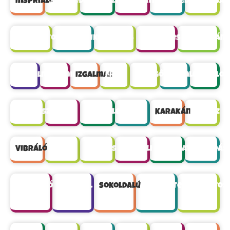
Inspriáló
Szenvedélyes
Művészi
Megfontolt
Könnyed
Barátság
Titokzatos
Harmonikus
Stílusos
Rejtélyes
Hagyomány
Sejtelmes
Dinamikus
Izgalmas
Friss
Pezsgő
Különleges
Fiatalos
Természetes
Vidám
Fesztelen
Színes
Karakán
Merész
Vibráló
Üde
Igényes
Életteli
Változatos
Legendás
Hívogató
Magával
Sokoldalú
Lendületes
Bársonyos
ragadó