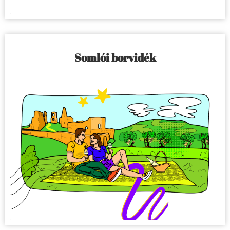
Somlói borvidék