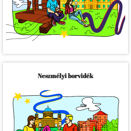
Neszmélyi borvidék