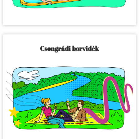
Csongrádi borvidék