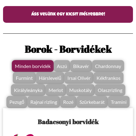
Áss velünk egy kicsit mélyebbre!
Borok - Borvidékek
Minden borvidék
Aszú
Bikavér
Chardonnay
Hárslevelű
Furmint
Irsai Olivér
Kékfrankos
Királyleányka
Merlot
Muskotály
Olaszrizling
Pezsgő
Rajnai rizling
Rozé
Szürkebarát
Tramini
Badacsonyi borvidék