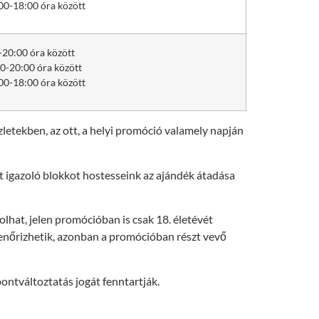
00-18:00 óra között
-20:00 óra között
0-20:00 óra között
00-18:00 óra között
letekben, az ott, a helyi promóció valamely napján
t igazoló blokkot hostesseink az ajándék átadása
olhat, jelen promócióban is csak 18. életévét
lenőrizhetik, azonban a promócióban részt vevő
ontváltoztatás jogát fenntartják.