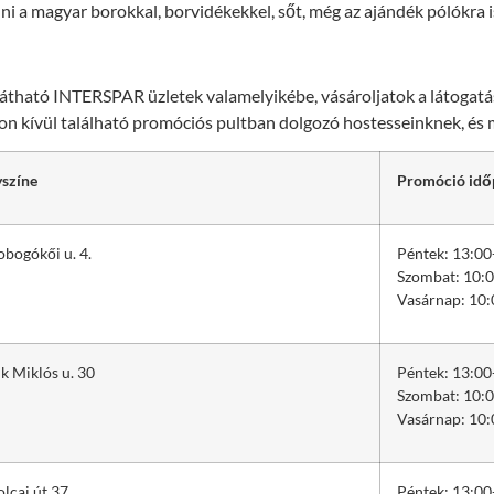
i a magyar borokkal, borvidékekkel, sőt, még az ajándék pólókra i
látható INTERSPAR üzletek valamelyikébe, vásároljatok a látogatás
on kívül található promóciós pultban dolgozó hostesseinknek, és m
színe
Promóció idő
obogókői u. 4.
Péntek: 13:00
Szombat: 10:0
Vasárnap: 10:
k Miklós u. 30
Péntek: 13:00
Szombat: 10:0
Vasárnap: 10:
lcai út 37.
Péntek: 13:00