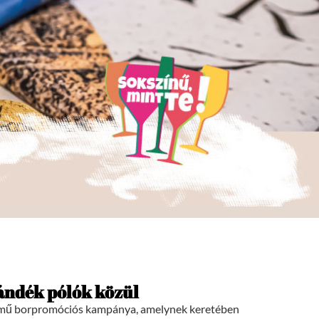
jándék pólók közül
című borpromóciós kampánya, amelynek keretében