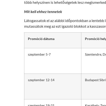
több helyszínen is lehetőségetek lesz megismerkedn
Mit kell ehhez tennetek
Látogassatok el az alábbi időpontokban a lentebb 
mutassátok meg az ezt igazoló blokkot a kasszasor
Promóció dátuma
Promóció hely
szeptember 5-7
Szentendre, D
szeptember 12-14
Budapest Sibri
szeptember 19-21
Keszthely, Tapo