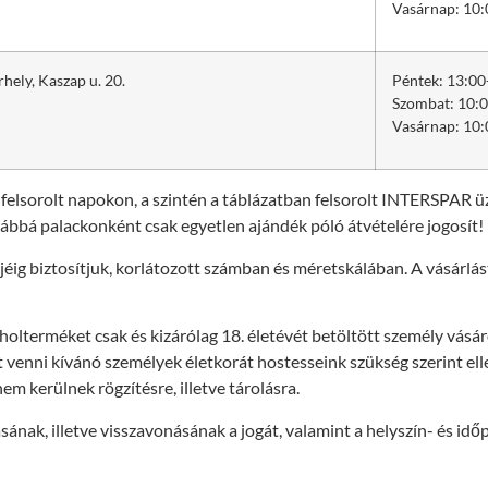
Vasárnap: 10:
ely, Kaszap u. 20.
Péntek: 13:00
Szombat: 10:0
Vasárnap: 10:
 felsorolt napokon, a szintén a táblázatban felsorolt INTERSPAR üz
bbá palackonként csak egyetlen ajándék póló átvételére jogosít!
éig biztosítjuk, korlátozott számban és méretskálában. A vásárlás
holterméket csak és kizárólag 18. életévét betöltött személy vásár
t venni kívánó személyek életkorát hostesseink szükség szerint el
 kerülnek rögzítésre, illetve tárolásra.
ak, illetve visszavonásának a jogát, valamint a helyszín- és időp