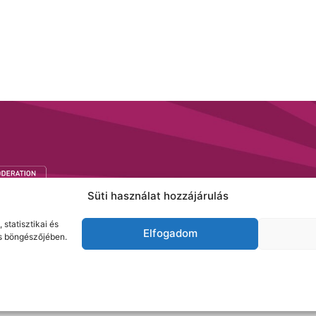
Süti használat hozzájárulás
statisztikai és
Elfogadom
es böngészőjében.
Fogyaszd felelősséggel!