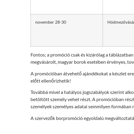
november 28-30
Hódmezővásárh
Fontos; a promóció csak és kizárólag a táblázatban
megvásárolt, magyar borok esetében érvényes, tová
A promócióban átvehető ajándékokat a készlet erej
előtt ellenőrizhetik!
Továbbá mivel a hatályos jogszabályok szerint alko
betöltött személy vehet részt. A promócióban rész
személyek személyes adatai semmilyen formában nem
A szervezők borpromóció egyoldalú megváltoztatásán