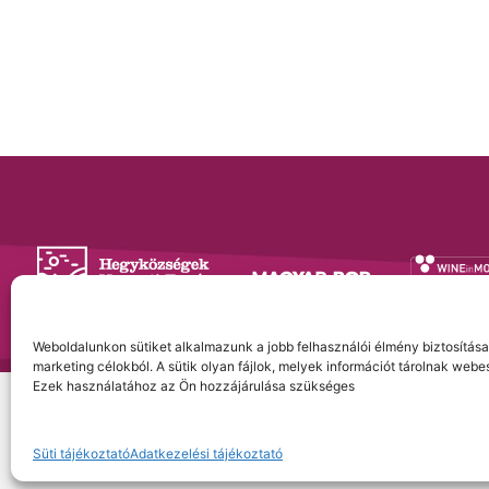
Weboldalunkon sütiket alkalmazunk a jobb felhasználói élmény biztosítása, 
marketing célokból. A sütik olyan fájlok, melyek információt tárolnak web
Ezek használatához az Ön hozzájárulása szükséges
Impresszum
I
Adatkezelési tájékoztató
I
Cookie tájékoztató
I
Nyereményjáték
Süti tájékoztató
Adatkezelési tájékoztató