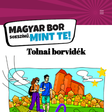
Tolnai borvidék