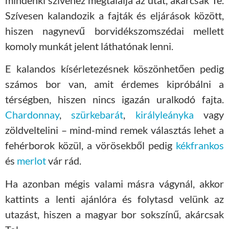
Szívesen kalandozik a fajták és eljárások között,
hiszen nagynevű borvidékszomszédai mellett
komoly munkát jelent láthatónak lenni.
E kalandos kísérletezésnek köszönhetően pedig
számos bor van, amit érdemes kipróbálni a
térségben, hiszen nincs igazán uralkodó fajta.
Chardonnay
,
szürkebarát
,
királyleányka
vagy
zöldveltelini – mind-mind remek választás lehet a
fehérborok közül, a vörösekből pedig
kékfrankos
és
merlot
vár rád.
Ha azonban mégis valami másra vágynál, akkor
kattints a lenti ajánlóra és folytasd velünk az
utazást, hiszen a magyar bor sokszínű, akárcsak