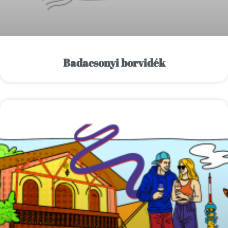
Badacsonyi borvidék