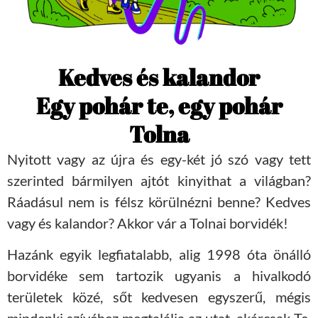
Kedves és kalandor
Egy pohár te, egy pohár
Tolna
Nyitott vagy az újra és egy-két jó szó vagy tett
szerinted bármilyen ajtót kinyithat a világban?
Ráadásul nem is félsz körülnézni benne? Kedves
vagy és kalandor? Akkor vár a Tolnai borvidék!
Hazánk egyik legfiatalabb, alig 1998 óta önálló
borvidéke sem tartozik ugyanis a hivalkodó
területek közé, sőt kedvesen egyszerű, mégis
mindenki szívéhez megtalálja az utat, akárcsak Te.