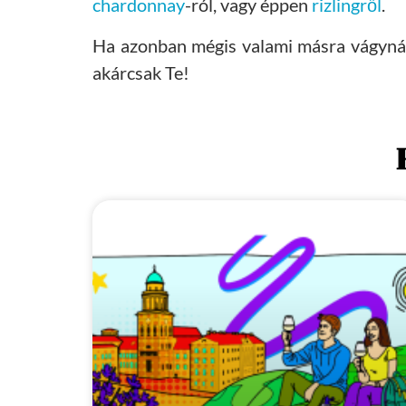
chardonnay
-ról, vagy éppen
rizlingről
.
Ha azonban mégis valami másra vágynál, 
akárcsak Te!