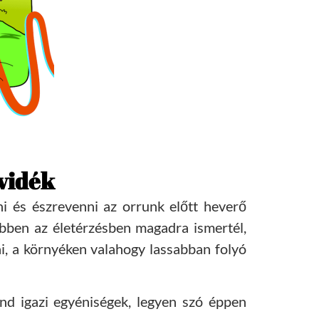
lvidék
ni és észrevenni az orrunk előtt heverő
ebben az életérzésben magadra ismertél,
ai, a környéken valahogy lassabban folyó
nd igazi egyéniségek, legyen szó éppen