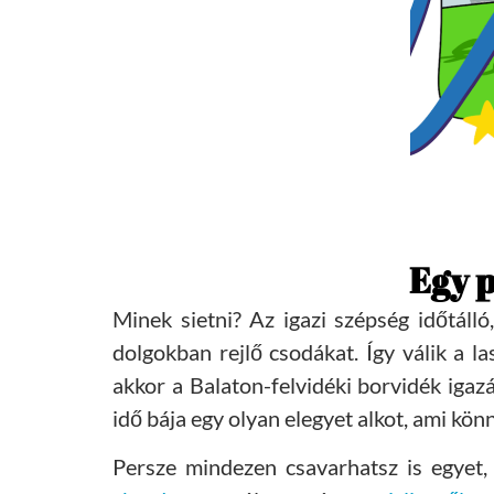
Egy p
Minek sietni? Az igazi szépség időtáll
dolgokban rejlő csodákat. Így válik a 
akkor a Balaton-felvidéki borvidék igaz
idő bája egy olyan elegyet alkot, ami kön
Persze mindezen csavarhatsz is egyet,